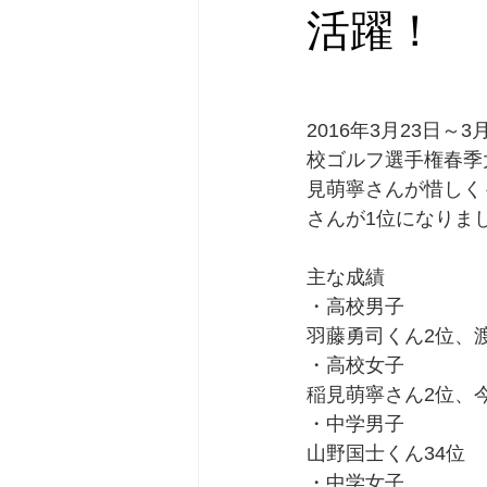
活躍！
2016年3月23日
校ゴルフ選手権春季
見萌寧さんが惜しく
さんが1位になりま
主な成績
・高校男子
羽藤勇司くん2位、
・高校女子
稲見萌寧さん2位、
・中学男子
山野国士くん34位
・中学女子