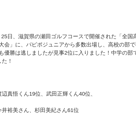
～3月25日、滋賀県の瀬田ゴルフコースで開催された「全
大会」に、パピポジュニアから多数出場し、高校の部で
も優勝は逃しましたが見事2位に入りました！中学の部
した！
渡辺真悟くん19位、武田正輝くん40位、
今井裕美さん、杉田美紀さん61位