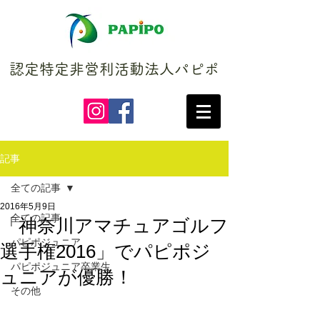
認定特定非営利活動法人パピポ
記事
全ての記事
2016年5月9日
全ての記事
「神奈川アマチュアゴルフ
パピポジュニア
選手権2016」でパピポジ
パピポジュニア卒業生
ュニアが優勝！
その他