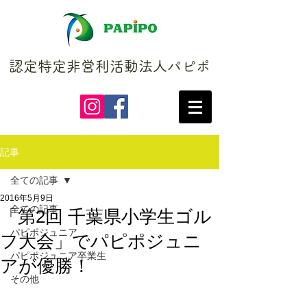
認定特定非営利活動法人パピポ
記事
全ての記事
2016年5月9日
全ての記事
「第2回 千葉県小学生ゴル
パピポジュニア
フ大会」でパピポジュニ
パピポジュニア卒業生
アが優勝！
その他