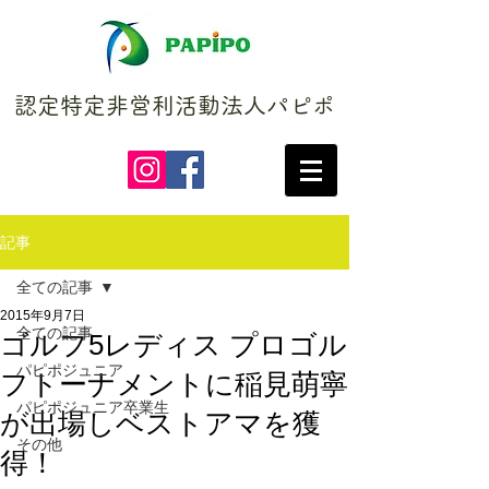
認定特定非営利活動法人パピポ
記事
全ての記事
2015年9月7日
全ての記事
ゴルフ5レディス プロゴル
パピポジュニア
フトーナメントに稲見萌寧
パピポジュニア卒業生
が出場しベストアマを獲
その他
得！