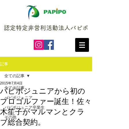
認定特定非営利活動法人パピポ
記事
全ての記事
2015年7月4日
全ての記事
パピポジュニアから初の
パピポジュニア
プロゴルファー誕生！佐々
パピポジュニア卒業生
木笙子がマルマンとクラ
その他
ブ総合契約。