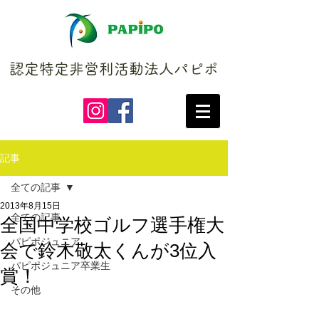
認定特定非営利活動法人パピポ
記事
全ての記事
2013年8月15日
全ての記事
全国中学校ゴルフ選手権大
パピポジュニア
会で鈴木敬太くんが3位入
パピポジュニア卒業生
賞！
その他