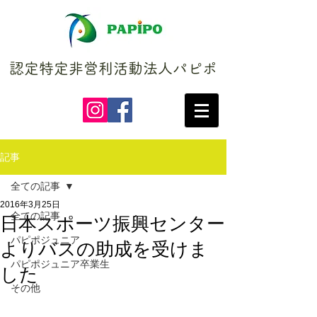
認定特定非営利活動法人パピポ
記事
全ての記事
2016年3月25日
全ての記事
日本スポーツ振興センター
パピポジュニア
よりバスの助成を受けま
パピポジュニア卒業生
した
その他