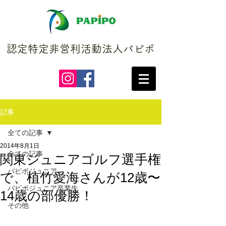
認定特定非営利活動法人パピポ
記事
全ての記事
2014年8月1日
全ての記事
関東ジュニアゴルフ選手権
パピポジュニア
で、植竹愛海さんが12歳〜
パピポジュニア卒業生
14歳の部優勝！
その他