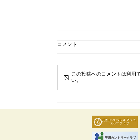
コメント
この投稿へのコメントは利用
い。
神谷和奏選手、本明夏選手、
吉澤柚月選手がJLPGAプロテ
スト合格！
Call us:
123-456-7890
平川カントリークラブ