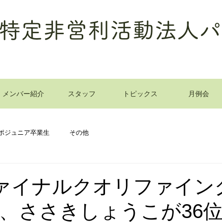
特定非営利活動法人パ
メンバー紹介
スタッフ
トピックス
月例会
ポジュニア卒業生
その他
ファイナルクオリファイン
、ささきしょうこが36