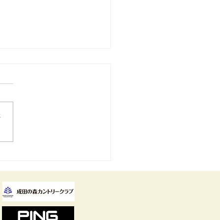
さ
萌寧選手が賞金女王のタ
ルを獲得しました！