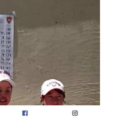
「IMGA世界ジュニアゴルフ選
手権2018」でパピポジュニア
が優勝！！
2018年7月10日～13日、米国サンディエゴ
で「IMGA世界ジュニアゴルフ選手権2018」
が開催されました。 7-8歳の部でパピポジュ
ニアの根本悠誠くんが男子の部で、長峰真央
さんが女子の部で揃って優勝しました！！ 2
人とも初日から首位を守っての完全優勝で
す。...