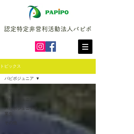
認定特定非営利活動法人パピポ
トピックス
パピポジュニア
全ての記事
パピポジュニア
パピポジュニア卒
業生
その他