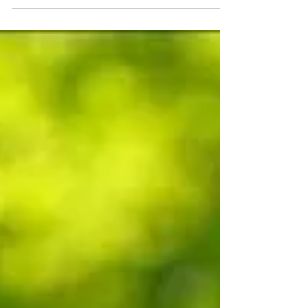
エールゴルフクラブ松山で開催された、「第
39回大王製紙エリエールレディスオープ
ン」にパピポジュニアの花田 華梨さんが出
場しました！ トータルイーブンパーの33位T
でラウンドを終え、見事ローアマを獲得しま
した！！