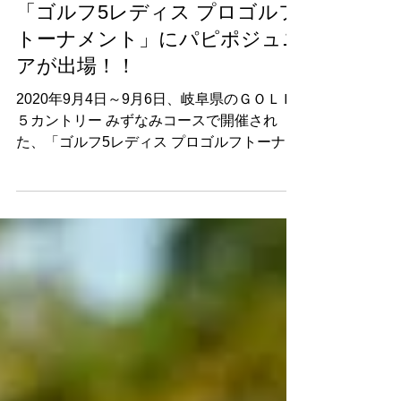
2020年9月7日
「ゴルフ5レディス プロゴルフ
トーナメント」にパピポジュニ
アが出場！！
2020年9月4日～9月6日、岐阜県のＧＯＬＦ
５カントリー みずなみコースで開催され
た、「ゴルフ5レディス プロゴルフトーナメ
ント」にパピポジュニアの川畑 優菜さんが
出場しました！ 通算3アンダーの40位Tでラ
ウンドを終え、見事ローアマを獲得しまし
た！！