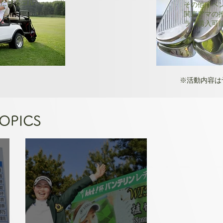
だけるゴル
その他イベ
関東アマの
ラブ購入可
※活動内容は
TOPICS