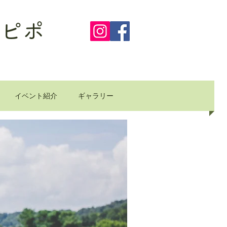
ピポ
イベント紹介
ギャラリー