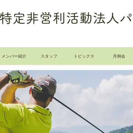
特定非営利活動法人パ
メンバー紹介
スタッフ
トピックス
月例会