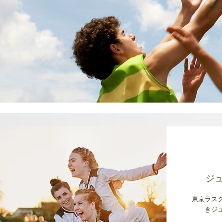
ジ
東京ラス
きジ