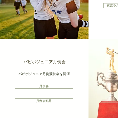
東京ラ
パピポジュニア
​月例会
パピポジュニア月例競技会を開催
月例会
月例会結果