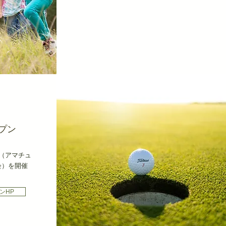
プン
（アマチュ
会）を開催
ンHP