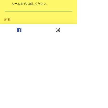
ルームまでお越しください。
​朝礼
8
時30分までに集合してください。
8
時30分より2階コンペルームにて朝礼を行い
ます。
​表彰
競技終了後、全員2階コンペルームにアテスト
をして下さい。
表彰式は行いませんので、入賞者のみ残って
いただきます。
​申込
パピポジュニア会員以外の方は
こちらの
エントリーフォームからお申込み下さい。