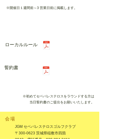
※開催日１週間前～3 営業日前に掲載します。
ローカルルール
誓約書
※初めてセベバレステロスをラウンドする方は
当日誓約書のご提出をお願いいたします。
​会場
JGM セベバレステロスゴルフクラブ
〒300-0623 茨城県稲敷市四箇